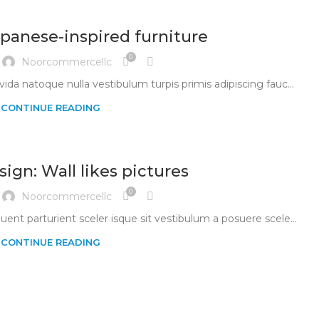
apanese-inspired furniture
0
Noorcommercellc
avida natoque nulla vestibulum turpis primis adipiscing fauc...
CONTINUE READING
ign: Wall likes pictures
0
Noorcommercellc
quent parturient sceler isque sit vestibulum a posuere scele...
CONTINUE READING