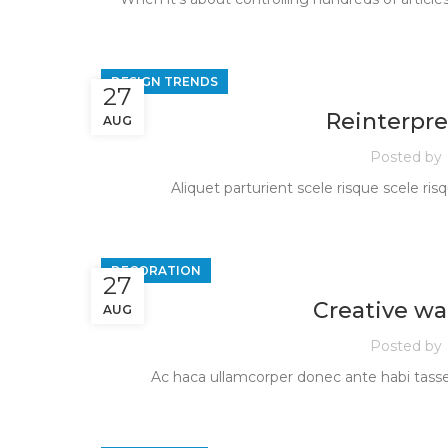
DESIGN TRENDS
27
Reinterpre
AUG
Posted by
Aliquet parturient scele risque scele ri
DECORATION
27
Creative wa
AUG
Posted by
Ac haca ullamcorper donec ante habi tasse