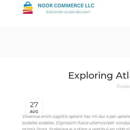
Exploring A
Poste
27
AUG
Vivamus enim sagittis aptent hac mi dui a per apten
sodales sodales. Dignissim fusce ullamcorper volutpat
primis litora. Scelerisque a diam a vestibulum nibh s