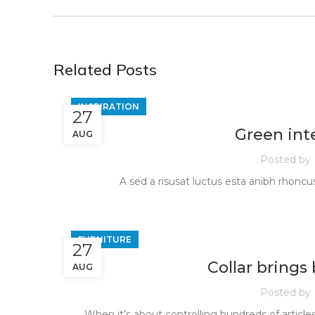
Related Posts
INSPIRATION
27
Green inte
AUG
Posted by
A sed a risusat luctus esta anibh rhoncu
FURNITURE
27
Collar brings
AUG
Posted by
When it’s about controlling hundreds of articles