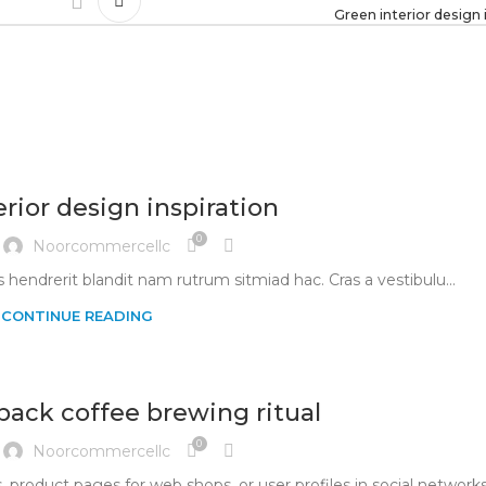
Green interior design 
rior design inspiration
0
Noorcommercellc
s hendrerit blandit nam rutrum sitmiad hac. Cras a vestibulu...
CONTINUE READING
 back coffee brewing ritual
0
Noorcommercellc
, product pages for web shops, or user profiles in social networks,