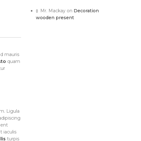
Mr. Mackay
on
Decoration
wooden present
od mauris
sto
quam
tur
m. Ligula
adipiscing
ient
 iaculis
lis
turpis