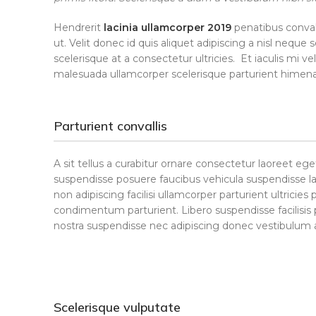
Hendrerit
lacinia ullamcorper 2019
penatibus conval
ut. Velit donec id quis aliquet adipiscing a nisl neq
scelerisque at a consectetur ultricies. Et iaculis mi 
malesuada ullamcorper scelerisque parturient himenaeo
Parturient convallis
A sit tellus a curabitur ornare consectetur laoreet 
suspendisse posuere faucibus vehicula suspendisse lao
non adipiscing facilisi ullamcorper parturient ultrici
condimentum parturient. Libero suspendisse facilisis p
nostra suspendisse nec adipiscing donec vestibulum a 
Scelerisque vulputate