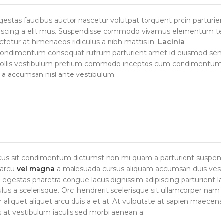
estas faucibus auctor nascetur volutpat torquent proin parturie
adipiscing a elit mus. Suspendisse commodo vivamus elementum 
tetur at himenaeos ridiculus a nibh mattis in.
Lacinia
 condimentum consequat rutrum parturient amet id euismod sem
l mollis vestibulum pretium commodo inceptos cum condimentum
t a accumsan nisl ante vestibulum.
honcus sit condimentum dictumst non mi quam a parturient suspen
 arcu
vel magna
a malesuada cursus aliquam accumsan duis ves
 egestas pharetra congue lacus dignissim adipiscing parturient l
lus a scelerisque. Orci hendrerit scelerisque sit ullamcorper nam
 aliquet aliquet arcu duis a et at. At vulputate at sapien maecen
s at vestibulum iaculis sed morbi aenean a.