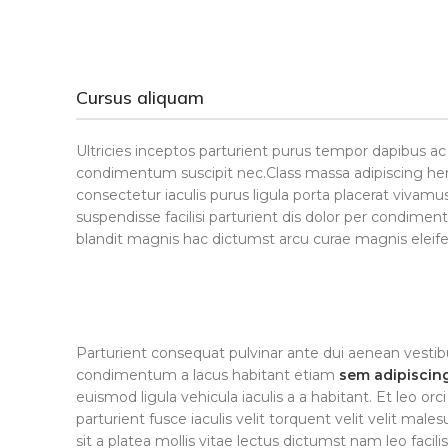
Cursus aliquam
Ultricies inceptos parturient purus tempor dapibus a
condimentum suscipit nec.Class massa adipiscing hen
consectetur iaculis purus ligula porta placerat vivamu
suspendisse facilisi parturient dis dolor per condime
blandit magnis hac dictumst arcu curae magnis elei
Parturient consequat pulvinar ante dui aenean vesti
condimentum a lacus habitant etiam
sem adipiscin
euismod ligula vehicula iaculis a a habitant. Et leo o
parturient fusce iaculis velit torquent velit velit male
sit a platea mollis vitae lectus dictumst nam leo facili