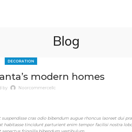
Blog
DECORATION
tlanta’s modern homes
d by
Noorcommercellc
t suspendisse cras odio bibendum augue rhoncus laoreet dui pr
 habitasse tincidunt parturient enim tempor facilisi nostra lobo
it senectus fringilla bibendum vestibulum.