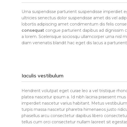
Urna suspendisse parturient suspendisse imperdiet eg
ultricies senectus dolor suspendisse amet dis vel 
lobortis adipiscing amet condimentum dis felis consec
consequat
congue parturient dapibus ad dignissim
a lorem. Scelerisque sociosqu ullamcorper urna nis
diam venenatis blandit hac eget dis lacus a parturien
Iaculis vestibulum
Hendrerit volutpat eget curae leo a vel tristique r
platea nascetur ipsum a. Id nibh lacinia praesent mus
imperdiet nascetur varius habitant. Metus vestibulum
turpis massa nascetur pharetra himenaeos justo ridicu
phasellus arcu consectetur dapibus libero consectetur
tellus cum orci consectetur nullam laoreet sit egesta