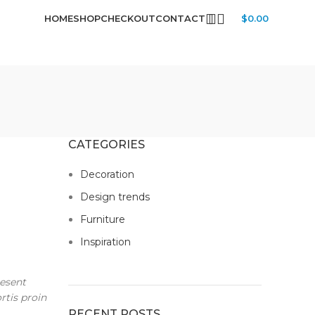
HOME
SHOP
CHECKOUT
CONTACT
$
0.00
CATEGORIES
Decoration
Design trends
Furniture
Inspiration
aesent
rtis proin
RECENT POSTS