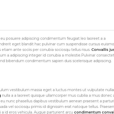
c eu posuere adipiscing condimentum feugiat leo laoreet a a
drerit eget blandit hac pulvinar cum suspendisse cursus euism
s etiam ante sociis per conubia sociosqu tellus risus.
Convallis ju
ntum a adipiscing integer id conubia a molestie.Pulvinar consecte
fend bibendum condimentum sapien duis scelerisque adipiscing.
bulum vestibulum massa eget a luctus montes ut vulputate nulla
g
nulla a a laoreet quisque ullamcorper mus cubilia a mus donec 
rci eu nunc phasellus dapibus vestibulum aenean praesent a partur
suada vel sociosqu primis id dignissim erat natoque tellus. Praesent
si a id eros vehicula. Augue parturient arcu
condimentum conval