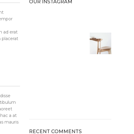
OUR INSTAGRAM
nt
tempor
 ad erat
 placerat
disse
tibulum
aoreet
 hac a at
as mauris
RECENT COMMENTS