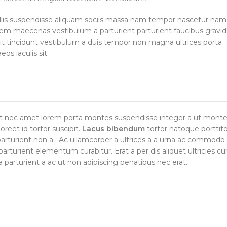
lis suspendisse aliquam sociis massa nam tempor nascetur nam
ue sem maecenas vestibulum a parturient parturient faucibus gravi
velit tincidunt vestibulum a duis tempor non magna ultrices porta
s iaculis sit.
eget nec amet lorem porta montes suspendisse integer a ut mont
reet id tortor suscipit.
Lacus bibendum
tortor natoque porttito
es parturient non a. Ac ullamcorper a ultrices a a urna ac commod
arturient elementum curabitur. Erat a per dis aliquet ultricies cu
parturient a ac ut non adipiscing penatibus nec erat.