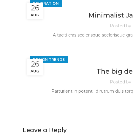
INSPIRATION
26
Minimalist J
AUG
Posted by
A taciti cras scelerisque scelerisque gr
DESIGN TRENDS
26
The big des
AUG
Posted by
Parturient in potenti id rutrum duis tor
Leave a Reply